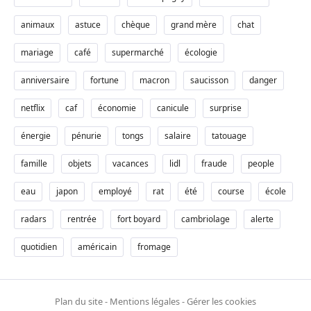
animaux
astuce
chèque
grand mère
chat
mariage
café
supermarché
écologie
anniversaire
fortune
macron
saucisson
danger
netflix
caf
économie
canicule
surprise
énergie
pénurie
tongs
salaire
tatouage
famille
objets
vacances
lidl
fraude
people
eau
japon
employé
rat
été
course
école
radars
rentrée
fort boyard
cambriolage
alerte
quotidien
américain
fromage
Plan du site
-
Mentions légales
-
Gérer les cookies