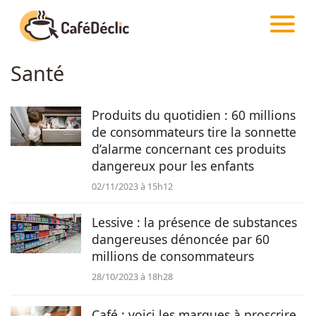
CAFÉDÉCLIC
ARTICLES
Santé
Créativité
Produits du quotidien : 60 millions
Astuces
de consommateurs tire la sonnette
d’alarme concernant ces produits
Food
dangereux pour les enfants
02/11/2023 à 15h12
Divertissement
Lessive : la présence de substances
dangereuses dénoncée par 60
Insolite
millions de consommateurs
28/10/2023 à 18h28
Emotion
Café : voici les marques à proscrire