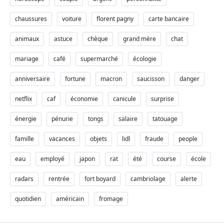
chaussures
voiture
florent pagny
carte bancaire
animaux
astuce
chèque
grand mère
chat
mariage
café
supermarché
écologie
anniversaire
fortune
macron
saucisson
danger
netflix
caf
économie
canicule
surprise
énergie
pénurie
tongs
salaire
tatouage
famille
vacances
objets
lidl
fraude
people
eau
employé
japon
rat
été
course
école
radars
rentrée
fort boyard
cambriolage
alerte
quotidien
américain
fromage